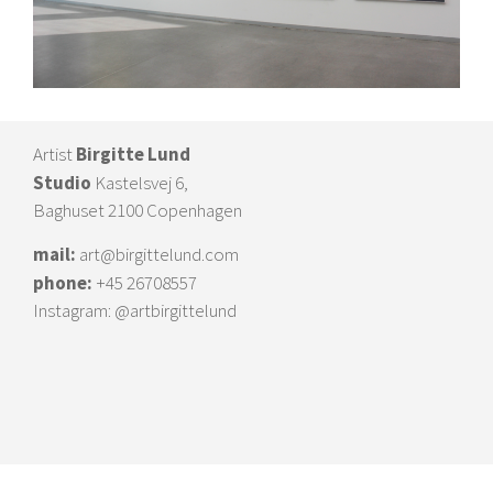
Artist
Birgitte Lund
Studio
Kastelsvej 6,
Baghuset 2100 Copenhagen
mail:
art@birgittelund.com
phone:
+45 26708557
Instagram:
@artbirgittelund