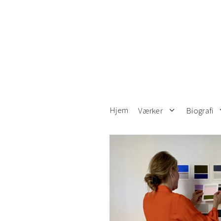
Hop
til
indhold
Hjem
Værker
Biografi