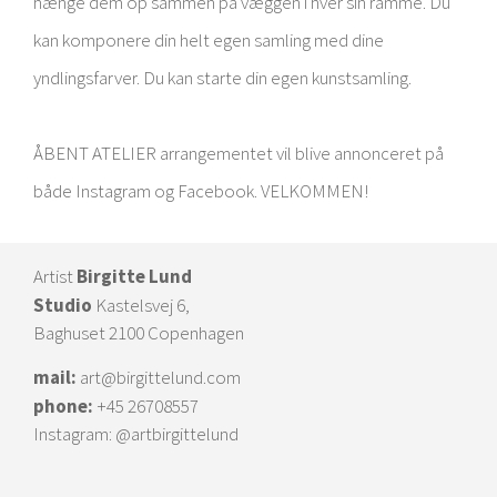
hænge dem op sammen på væggen i hver sin ramme.
Du
kan komponere din
helt egen samling med dine
yndlingsfarver.
Du kan
starte din egen kunstsamling.
ÅBENT ATELIER arrangementet vil blive annonceret på
både Instagram og Facebook. VELKOMMEN!
Artist
Birgitte Lund
Studio
Kastelsvej 6,
Baghuset 2100 Copenhagen
mail:
art@birgittelund.com
phone:
+45 26708557
Instagram:
@artbirgittelund