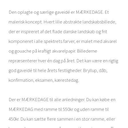
Den oplagte og særlige gave
idé er MÆRKEDAGE. Et
malerisk
koncept. Hvert lille
abstrakte l
andskabsbillede,
der er inspireret af
det
flade danske landskab og frit
komponeret i alle spektrets farver, er malet med akvarel
og gouache på kraftigt
akvarelpapir. Billederne
repræsenterer hver én dag på året. Det kan være en
rigtig
god gaveidé til
hel
e
årets festligheder.
Bryllup, dåb,
konfirmation, eksamen,
kærestedag.
Der er MÆRKEDAGE til alle anledninger. Du kan købe en
MÆRKEDAG med ramme
til 550kr og uden ramme til
450kr. Du kan sætte flere sammen i en stor ramme, eller