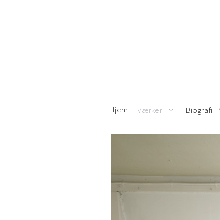
Hop
til
indhold
Hjem
Værker
Biografi