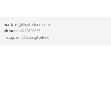
mail:
art@birgittelund.com
phone:
+45 26708557
Instagram:
@artbirgittelund