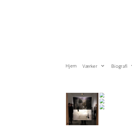
Hop
til
indhold
Hjem
Værker
Biografi