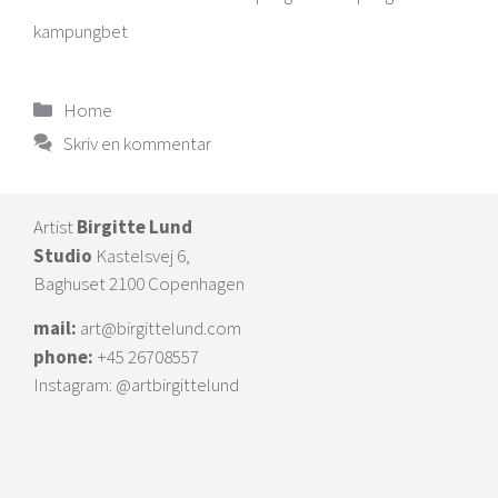
kampungbet
Kategorier
Home
Skriv en kommentar
Artist
Birgitte Lund
Studio
Kastelsvej 6,
Baghuset 2100 Copenhagen
mail:
art@birgittelund.com
phone:
+45 26708557
Instagram:
@artbirgittelund